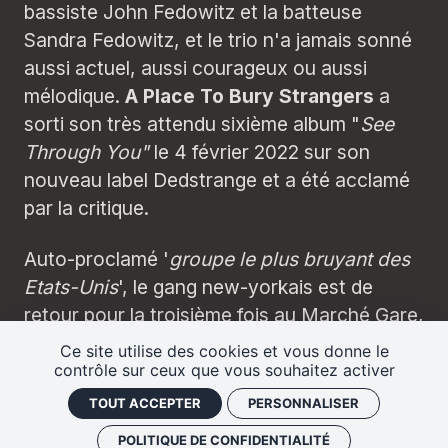
bassiste John Fedowitz et la batteuse
Sandra Fedowitz, et le trio n'a jamais sonné
aussi actuel, aussi courageux ou aussi
mélodique.
A Place To Bury Strangers
a
sorti son très attendu sixième album "
See
Through You"
le 4 février 2022 sur son
nouveau label Dedstrange et a été acclamé
par la critique.
Auto-proclamé '
groupe le plus bruyant des
Etats-Unis
', le gang new-yorkais est de
retour pour la troisième fois au Marché Gare,
pour le plus grand plaisir de nos oreilles !
Ce site utilise des cookies et vous donne le
contrôle sur ceux que vous souhaitez activer
TOUT ACCEPTER
PERSONNALISER
POLITIQUE DE CONFIDENTIALITÉ