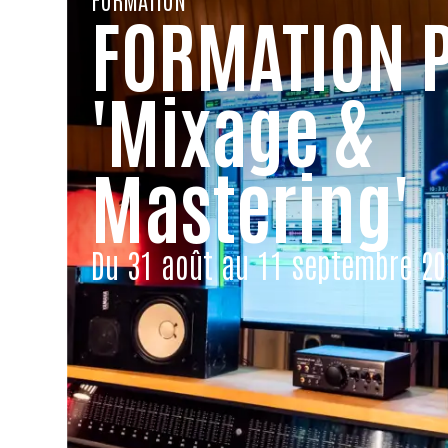
FORMATION 
'Mixage &
Mastering'
Du 31 août au 11 septembre 20