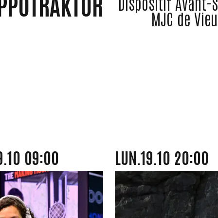
PPOTRAKTOR
Dispositif Avant-
MJC de Vieu
OCTOBRE
LUNDI
OCTOBRE
9.
10
09:00
LUN.
19.
10
20:00