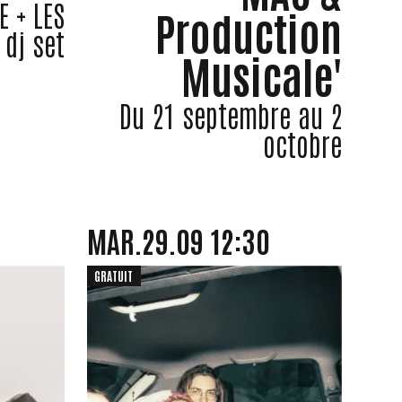
E + LES
Production
 dj set
Musicale'
Du 21 septembre au 2
octobre
E
MARDI
SEPTEMBRE
MAR.
29.
09
12:30
GRATUIT