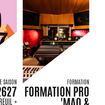
E SAISON
FORMATION
2627
FORMATION PRO
'MAO &
EUIL +