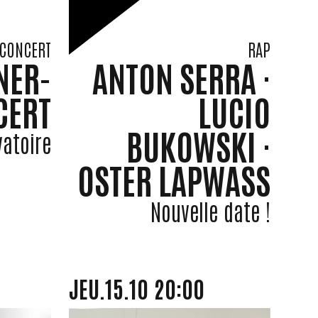
CONCERT
RAP
NER-
ANTON SERRA ·
CERT
LUCIO
BUKOWSKI ·
atoire
OSTER LAPWASS
Nouvelle date !
JEUDI
OCTOBRE
JEU.
15.
10
20:00