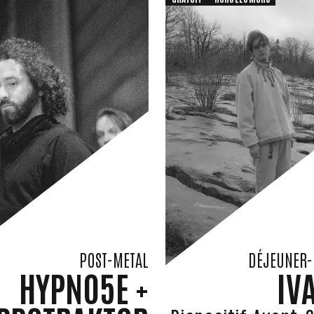
POST-METAL
DÉJEUNER-
HYPNO5E +
IV