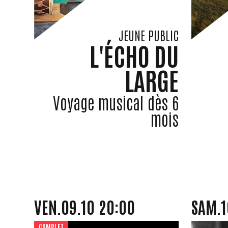
JEUNE PUBLIC
L'ÉCHO DU
LARGE
Voyage musical dès 6
mois
VENDREDI
OCTOBRE
SAMED
VEN.
09.
10
20:00
SAM.
1
COMPLET