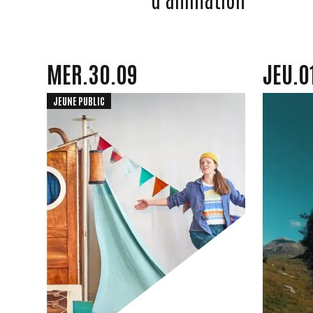
MERCREDI
SEPTEMBRE
JEUDI
MER.
30.
09
JEU.
0
JEUNE PUBLIC