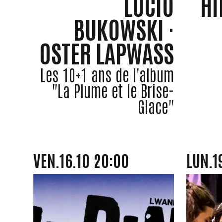
LUCIO
HI
BUKOWSKI ·
OSTER LAPWASS
Les 10+1 ans de l'album
"La Plume et le Brise-
Glace"
VENDREDI
OCTOBRE
LUNDI
VEN.
16.
10
20:00
LUN.
1