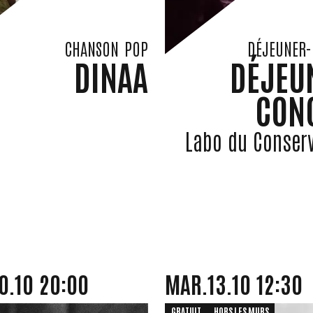
CHANSON
POP
DÉJEUNER-
DINAA
DÉJEU
CON
Labo du Conserv
I
OCTOBRE
MARDI
OCTOBRE
0.
10
20:00
MAR.
13.
10
12:30
GRATUIT
HORS LES MURS