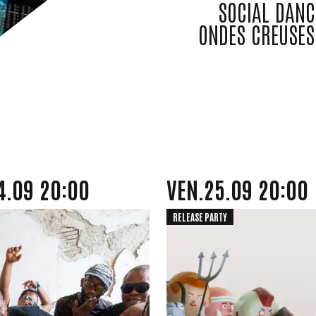
SOCIAL DANC
ONDES CREUSES
SEPTEMBRE
VENDREDI
SEPTEMBR
4.
09
20:00
VEN.
25.
09
20:00
RELEASE PARTY