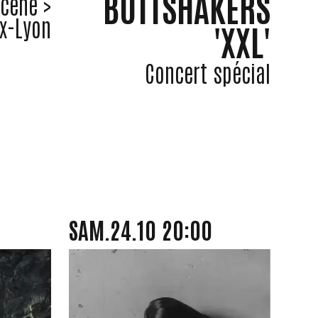
BUTTSHAKERS
Scène >
x-Lyon
'XXL'
Concert spécial
SAMEDI
OCTOBRE
SAM.
24.
10
20:00