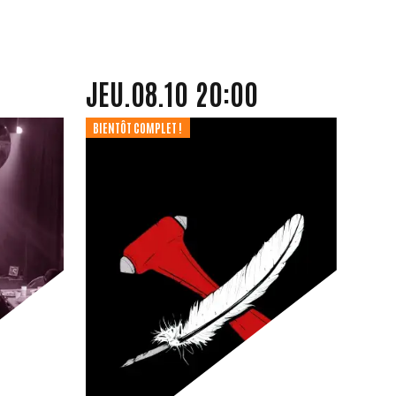
JEUDI
OCTOBRE
JEU.
08.
10
20:00
BIENTÔT COMPLET !