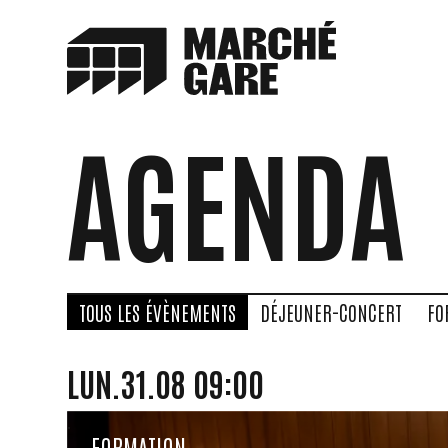
Aller au contenu principal
AGENDA
TOUS LES ÉVÈNEMENTS
DÉJEUNER-CONCERT
FO
LUNDI
AOÛT
LUN.
31.
08
09:00
FORMATION