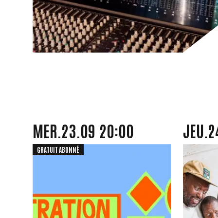
MERCREDI
SEPTEMBRE
JEUDI
MER.
23.
09
20:00
JEU.
2
GRATUIT ABONNÉ