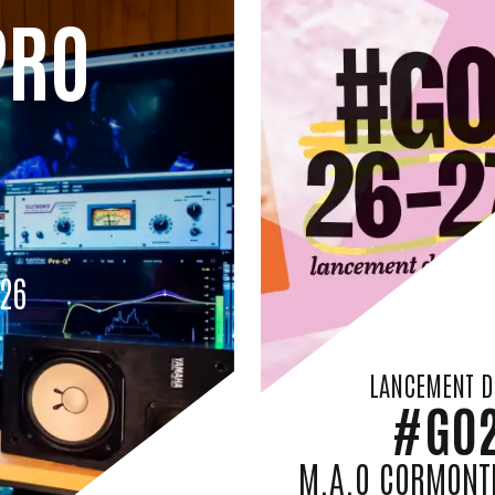
PRO
26
LANCEMENT D
#GO
M.A.O CORMONTR