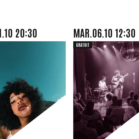
OCTOBRE
MARDI
OCTOBRE
1.
10
20:30
MAR.
06.
10
12:30
GRATUIT