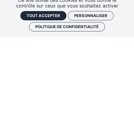
Ce site utilise des cookies et vous donne le
EN PARTENARIAT AVEC
contrôle sur ceux que vous souhaitez activer
TOUT ACCEPTER
PERSONNALISER
POLITIQUE DE CONFIDENTIALITÉ
FONTANAROSA
INDIE ROCK
LYON
Fontanarosa
, c’est le port d’attache que