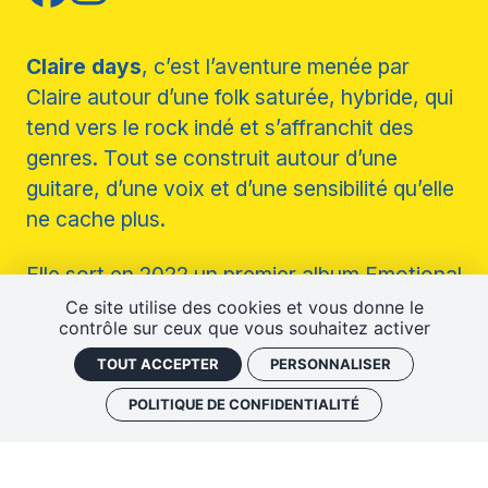
Claire days
, c’est l’aventure menée par
Claire autour d’une folk saturée, hybride, qui
tend vers le rock indé et s’affranchit des
genres. Tout se construit autour d’une
guitare, d’une voix et d’une sensibilité qu’elle
ne cache plus.
Elle sort en 2022 un premier album Emotional
territory, sélection FIP, qui l'emmène sur les
Ce site utilise des cookies et vous donne le
contrôle sur ceux que vous souhaitez activer
routes avec des artistes français et
internationaux comme Asgeir, Sigur Ros,
TOUT ACCEPTER
PERSONNALISER
Herman Dune, Black Sea Dahu, ou encore
POLITIQUE DE CONFIDENTIALITÉ
Jay Jay Johansson. Fin 2023, c'est l'EP "À
l’ombre", tout en français, qui confirme sa