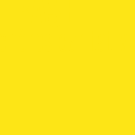
 RASE
chères caritativ