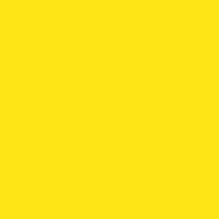
OCTOBRE
Vente aux en
& DJ set