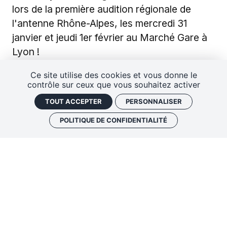
lors de la première audition régionale de
l'antenne Rhône-Alpes, les mercredi 31
janvier et jeudi 1er février au Marché Gare à
Lyon !
Ce site utilise des cookies et vous donne le
Les Artistes sélectionné.es :
contrôle sur ceux que vous souhaitez activer
AKIRA & Le SABBAT
TOUT ACCEPTER
PERSONNALISER
ARKANGE
CINDY POOCH
POLITIQUE DE CONFIDENTIALITÉ
FONCEDALLE
Les iNOUïS du Printemps de Bourges est le
premier dispositif national de repérage et de
sélection des nouveaux talents de la
musique. Ainsi, les iNOUïS s’appuient sur 28
antennes françaises et francophones, et