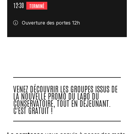
12:30
TERMINÉ
Ouverture des portes 12h
VENEZ DÉCOUVRIR LES GROUPES ISSUS DE
LA NOUVELLE PROMO DU LABO DU
CONSERVATOIRE, TOUT EN DÉJEUNANT.
C'EST GRATUIT !