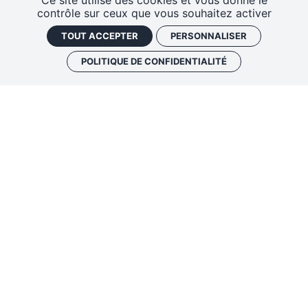
Ce site utilise des cookies et vous donne le
EN PARTENARIAT AVEC
contrôle sur ceux que vous souhaitez activer
TOUT ACCEPTER
PERSONNALISER
POLITIQUE DE CONFIDENTIALITÉ
FONTANAROSA
INDIE ROCK
LYON
Fontanarosa
, c’est le port d’attache que