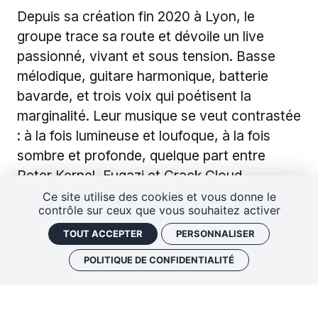
Depuis sa création fin 2020 à Lyon, le
groupe trace sa route et dévoile un live
passionné, vivant et sous tension. Basse
mélodique, guitare harmonique, batterie
bavarde, et trois voix qui poétisent la
marginalité. Leur musique se veut contrastée
: à la fois lumineuse et loufoque, à la fois
sombre et profonde, quelque part entre
Peter Kernel, Fugazi et Crack Cloud.
Ce site utilise des cookies et vous donne le
Ainsi
ANTENN.E
invente son propre genre
contrôle sur ceux que vous souhaitez activer
musical : le “Bright Punk”, un sous genre du
TOUT ACCEPTER
PERSONNALISER
Art Punk. Le trio sortira son premier album
POLITIQUE DE CONFIDENTIALITÉ
"Tabouret" en octobre 2024 et il fêtera tout
ça au Marché Gare !