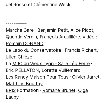
del Rosso et Clémentine Weck
-----------
Marché Gare
·
Benjamin Petit
,
Alice Picot
,
Quentin Verdin
,
François Arquillière
. Vidéo :
Romain CONAND
Le Labo du Conservatoire ·
Francis Richert
,
julien Chièze
La
MJC du Vieux Lyon - Salle Léo Ferré
·
Eric PELLATON
, Lorette Vuillemard
Les Rancy Maison Pour Tous
·
Olivier Jarret
,
Matthias Bouffay
ERIS
Formation ·
Romane Brunet
,
Olga
Lauby