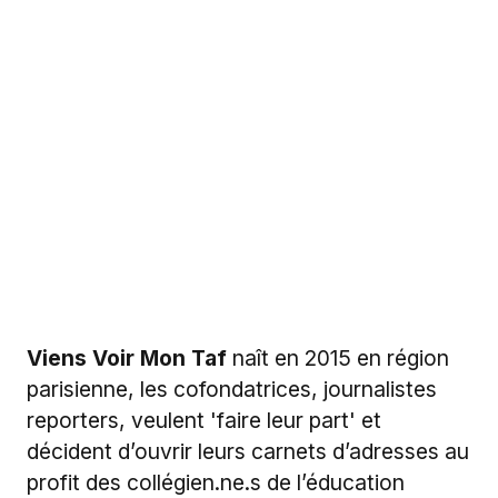
STAGE MADE IN
VIENSVOIRMONTAF
Accueil d'un élève de 3e | Printemps 2023
Viens Voir Mon Taf
naît en 2015 en région
parisienne, les cofondatrices, journalistes
reporters, veulent 'faire leur part' et
décident d’ouvrir leurs carnets d’adresses au
profit des collégien.ne.s de l’éducation